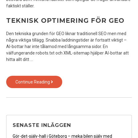
faktiskt ställer.
TEKNISK OPTIMERING FÖR GEO
Den tekniska grunden för GEO liknar traditionell SEO men med
några viktiga tillägg. Snabba laddningstider är fortsatt viktigt –
AI-bottar har inte tålamod med långsamma sidor. En
välfungerande robots.txt och XML-sitemap hjälper AI-bottar att
hitta allt ditt …
GEO
Continue Reading
–
framtidens
sökmotoroptimering
för
AI-
tiden
SENASTE INLÄGGEN
Gör-det-själv-hall i Göteborg – meka bilen själv med