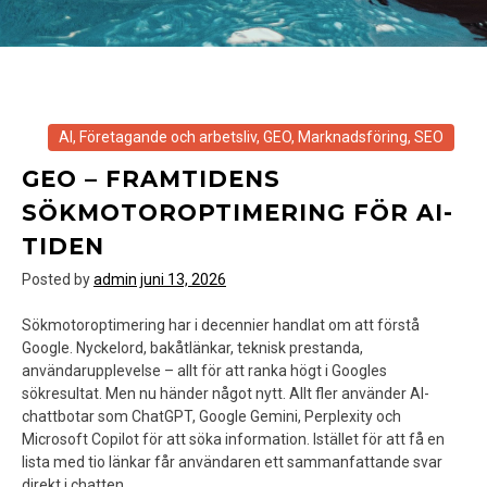
AI
,
Företagande och arbetsliv
,
GEO
,
Marknadsföring
,
SEO
GEO – FRAMTIDENS
SÖKMOTOROPTIMERING FÖR AI-
TIDEN
Posted by
admin
juni 13, 2026
Sökmotoroptimering har i decennier handlat om att förstå
Google. Nyckelord, bakåtlänkar, teknisk prestanda,
användarupplevelse – allt för att ranka högt i Googles
sökresultat. Men nu händer något nytt. Allt fler använder AI-
chattbotar som ChatGPT, Google Gemini, Perplexity och
Microsoft Copilot för att söka information. Istället för att få en
lista med tio länkar får användaren ett sammanfattande svar
direkt i chatten.