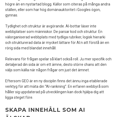
högre än en nystartad blogg. Källor som citeras på många andra
ställen, eller som har hög domänauktoritet i Googles ögon,
gynnas.
Tydlighet och struktur är avgörande. AI-bottar läser inte
webbplatser som människor. De parsar kod och struktur. En
välorganiserad webbplats med tydliga rubriker, logisk hierarki
och strukturerad data är mycket lättare för AI:n att förstå än en
rörig sida med blandat innehåll.
Relevans för frågan spelar så klart också roll. Ju mer specifik och
detaljerad din sida är om ett ämne, desto större chans att den
väljs som källa när någon frågar om just det ämnet.
Eftersom GEO är en ny disciplin finns det ännu inga etablerade
verktyg för att mäta din ”AI-rankning”. En erfaren webbyrå som
håller sig uppdaterad på utvecklingen kan dock hjälpa dig att
ligga steget före.
SKAPA INNEHÅLL SOM AI