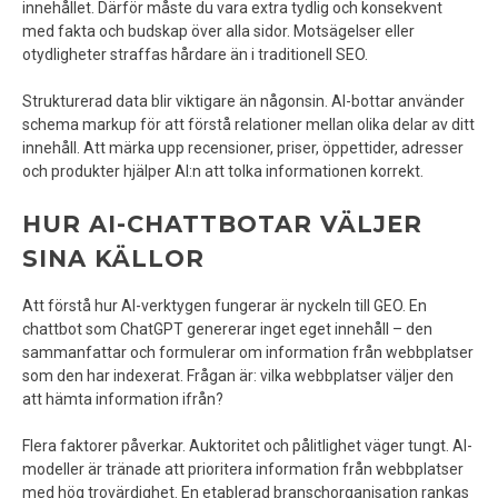
innehållet. Därför måste du vara extra tydlig och konsekvent
med fakta och budskap över alla sidor. Motsägelser eller
otydligheter straffas hårdare än i traditionell SEO.
Strukturerad data blir viktigare än någonsin. AI-bottar använder
schema markup för att förstå relationer mellan olika delar av ditt
innehåll. Att märka upp recensioner, priser, öppettider, adresser
och produkter hjälper AI:n att tolka informationen korrekt.
HUR AI-CHATTBOTAR VÄLJER
SINA KÄLLOR
Att förstå hur AI-verktygen fungerar är nyckeln till GEO. En
chattbot som ChatGPT genererar inget eget innehåll – den
sammanfattar och formulerar om information från webbplatser
som den har indexerat. Frågan är: vilka webbplatser väljer den
att hämta information ifrån?
Flera faktorer påverkar. Auktoritet och pålitlighet väger tungt. AI-
modeller är tränade att prioritera information från webbplatser
med hög trovärdighet. En etablerad branschorganisation rankas