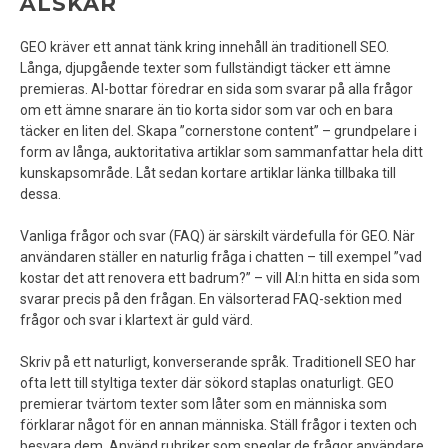
ÄLSKAR
GEO kräver ett annat tänk kring innehåll än traditionell SEO.
Långa, djupgående texter som fullständigt täcker ett ämne
premieras. AI-bottar föredrar en sida som svarar på alla frågor
om ett ämne snarare än tio korta sidor som var och en bara
täcker en liten del. Skapa ”cornerstone content” – grundpelare i
form av långa, auktoritativa artiklar som sammanfattar hela ditt
kunskapsområde. Låt sedan kortare artiklar länka tillbaka till
dessa.
Vanliga frågor och svar (FAQ) är särskilt värdefulla för GEO. När
användaren ställer en naturlig fråga i chatten – till exempel ”vad
kostar det att renovera ett badrum?” – vill AI:n hitta en sida som
svarar precis på den frågan. En välsorterad FAQ-sektion med
frågor och svar i klartext är guld värd.
Skriv på ett naturligt, konverserande språk. Traditionell SEO har
ofta lett till styltiga texter där sökord staplas onaturligt. GEO
premierar tvärtom texter som låter som en människa som
förklarar något för en annan människa. Ställ frågor i texten och
besvara dem. Använd rubriker som speglar de frågor användare