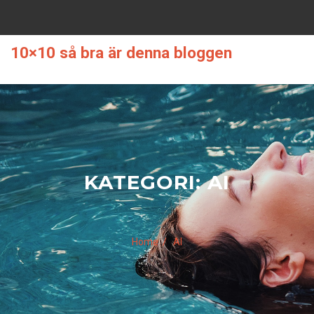
Skip
to
content
10×10 så bra är denna bloggen
KATEGORI:
AI
Home
AI