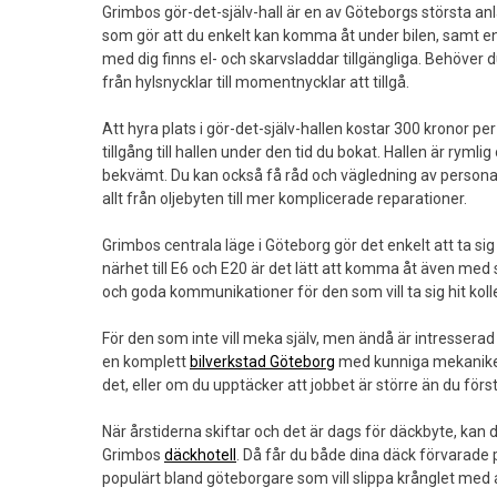
Grimbos gör-det-själv-hall är en av Göteborgs största anl
som gör att du enkelt kan komma åt under bilen, samt en 
med dig finns el- och skarvsladdar tillgängliga. Behöver d
från hylsnycklar till momentnycklar att tillgå.
Att hyra plats i gör-det-själv-hallen kostar 300 kronor per
tillgång till hallen under den tid du bokat. Hallen är rym
bekvämt. Du kan också få råd och vägledning av personale
allt från oljebyten till mer komplicerade reparationer.
Grimbos centrala läge i Göteborg gör det enkelt att ta sig
närhet till E6 och E20 är det lätt att komma åt även med 
och goda kommunikationer för den som vill ta sig hit kolle
För den som inte vill meka själv, men ändå är intresserad 
en komplett
bilverkstad Göteborg
med kunniga mekaniker. 
det, eller om du upptäcker att jobbet är större än du förs
När årstiderna skiftar och det är dags för däckbyte, kan 
Grimbos
däckhotell
. Då får du både dina däck förvarade 
populärt bland göteborgare som vill slippa krånglet med a