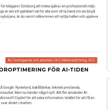
r bilägare i Göteborg att meka själva i en professionell miljö.
ge är det ett självklart val för alla som vill ta hand om sin bil på
r nybörjare, är du varmt välkommen att nyttja hallen och uppleva
…
AI
,
Företagande och arbetsliv
,
GEO
,
Marknadsföring
,
SEO
OROPTIMERING FÖR AI-TIDEN
å Google. Nyckelord, bakåtlänkar, teknisk prestanda,
kresultat. Men nu händer något nytt. Allt fler använder AI-
rosoft Copilot för att söka information. Istället för att få en
var direkt i chatten.