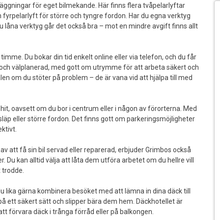
äggningar för eget bilmekande. Här finns flera tvåpelarlyftar
fyrpelarlyft för större och tyngre fordon. Har du egna verktyg
u låna verktyg går det också bra – mot en mindre avgift finns allt
 timme. Du bokar din tid enkelt online eller via telefon, och du får
lig och välplanerad, med gott om utrymme för att arbeta säkert och
n om du stöter på problem – de är vana vid att hjälpa till med
 hit, oavsett om du bor i centrum eller i någon av förorterna. Med
släp eller större fordon. Det finns gott om parkeringsmöjligheter
ktivt.
av att få sin bil servad eller reparerad, erbjuder Grimbos också
Du kan alltid välja att låta dem utföra arbetet om du hellre vill
t trodde.
du lika gärna kombinera besöket med att lämna in dina däck till
på ett säkert sätt och slipper bära dem hem. Däckhotellet är
tt förvara däck i trånga förråd eller på balkongen.