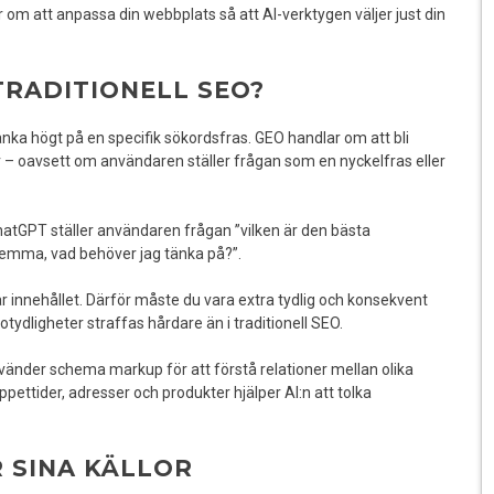
 om att anpassa din webbplats så att AI-verktygen väljer just din
TRADITIONELL SEO?
ranka högt på en specifik sökordsfras. GEO handlar om att bli
 – oavsett om användaren ställer frågan som en nyckelfras eller
hatGPT ställer användaren frågan ”vilken är den bästa
 hemma, vad behöver jag tänka på?”.
 innehållet. Därför måste du vara extra tydlig och konsekvent
tydligheter straffas hårdare än i traditionell SEO.
använder schema markup för att förstå relationer mellan olika
öppettider, adresser och produkter hjälper AI:n att tolka
 SINA KÄLLOR