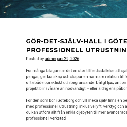
GÖR-DET-SJÄLV-HALL I GÖT
PROFESSIONELL UTRUSTNIN
Posted by
admin
juni 29, 2026
För många bilägare är det en stor tillfredsställelse att sj
pengar, ger kunskap och skapar en närmare relation till
ofta både opraktiskt och begränsande. Dåligt ljus, ont o
projekt blir svårare än nödvändigt – eller aldrig ens påbör
För den som bor i Göteborg och vill meka själv finns en p
med professionell utrustning, inklusive lyft, verktyg och al
du kan utföra allt från enkla oljebyten till mer avance
professionell verkstad.