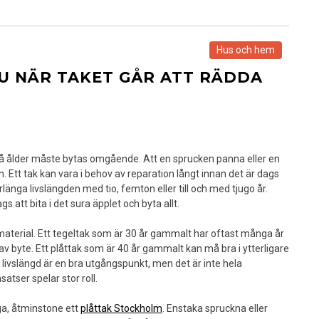
Hus och hem
DU NÄR TAKET GÅR ATT RÄDDA
på ålder måste bytas omgående. Att en sprucken panna eller en
n. Ett tak kan vara i behov av reparation långt innan det är dags
rlänga livslängden med tio, femton eller till och med tjugo år.
gs att bita i det sura äpplet och byta allt.
 material. Ett tegeltak som är 30 år gammalt har oftast många år
v byte. Ett plåttak som är 40 år gammalt kan må bra i ytterligare
 livslängd är en bra utgångspunkt, men det är inte hela
atser spelar stor roll.
aga, åtminstone ett
plåttak Stockholm
. Enstaka spruckna eller