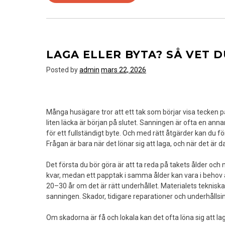
–
framtidens
sökmotoroptimering
för
AI-
LAGA ELLER BYTA? SÅ VET 
tiden
Posted by
admin
mars 22, 2026
Många husägare tror att ett tak som börjar visa tecken 
liten läcka är början på slutet. Sanningen är ofta en anna
för ett fullständigt byte. Och med rätt åtgärder kan du fö
Frågan är bara när det lönar sig att laga, och när det är da
Det första du bör göra är att ta reda på takets ålder och
kvar, medan ett papptak i samma ålder kan vara i behov a
20–30 år om det är rätt underhållet. Materialets tekniska
sanningen. Skador, tidigare reparationer och underhållsins
Om skadorna är få och lokala kan det ofta löna sig att l