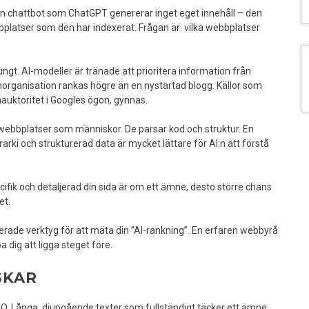
. En chattbot som ChatGPT genererar inget eget innehåll – den
latser som den har indexerat. Frågan är: vilka webbplatser
tungt. AI-modeller är tränade att prioritera information från
organisation rankas högre än en nystartad blogg. Källor som
auktoritet i Googles ögon, gynnas.
e webbplatser som människor. De parsar kod och struktur. En
arki och strukturerad data är mycket lättare för AI:n att förstå
ecifik och detaljerad din sida är om ett ämne, desto större chans
et.
lerade verktyg för att mäta din ”AI-rankning”. En erfaren webbyrå
 dig att ligga steget före.
SKAR
SEO. Långa, djupgående texter som fullständigt täcker ett ämne