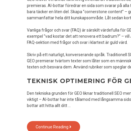
premieras. AI-bottar föredrar en sida som svarar på alla
bara täcker en liten del. Skapa ”cornerstone content” – g
sammanfattar hela ditt kunskapsområde. Låt sedan kortare 
Vanliga frågor och svar (FAQ) är särskilt värdefulla för GE
exempel ”vad kostar det att renovera ett badrum?” – vill 
FAQ-sektion med frågor och svar i klartext är guld värd.
Skriv på ett naturligt, konverserande språk. Traditionell SE
GEO premierar tvärtom texter som låter som en människa
texten och besvara dem. Använd rubriker som speglar de 
TEKNISK OPTIMERING FÖR G
Den tekniska grunden för GEO liknar traditionell SEO men
viktigt – AI-bottar har inte tålamod med långsamma sido
bottar att hitta allt ditt …
GEO
Continue Reading