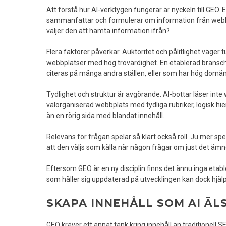
Att förstå hur AI-verktygen fungerar är nyckeln till GEO
sammanfattar och formulerar om information från webbp
väljer den att hämta information ifrån?
Flera faktorer påverkar. Auktoritet och pålitlighet väger 
webbplatser med hög trovärdighet. En etablerad bransch
citeras på många andra ställen, eller som har hög domän
Tydlighet och struktur är avgörande. AI-bottar läser int
välorganiserad webbplats med tydliga rubriker, logisk hier
än en rörig sida med blandat innehåll.
Relevans för frågan spelar så klart också roll. Ju mer sp
att den väljs som källa när någon frågar om just det ämn
Eftersom GEO är en ny disciplin finns det ännu inga etab
som håller sig uppdaterad på utvecklingen kan dock hjälpa
SKAPA INNEHÅLL SOM AI ÄL
GEO kräver ett annat tänk kring innehåll än traditionell 