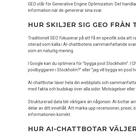
GEO står för Generative Engine Optimization. Det handlar
information när de genererar sina svar.
HUR SKILJER SIG GEO FRÅN 
Traditionell SEO fokuserar på att få en specifik sida att 
citerad som källa i AI-chattbotens sammanfattande svar
som en naturlig mening.
I Google kan du optimera för ”bygga pool Stockholm”. I C
poolbyggaren i Stockholm?” eller ”jag vill bygga en pool
AI-chattbotar läser hela din webbplats och sammanfattar
med fakta och budskap över alla sidor. Motsägelser eller o
Strukturerad data blir viktigare än någonsin. AI-bottar 
delar av ditt innehåll. Att märka upp recensioner, priser, 
informationen korrekt.
HUR AI-CHATTBOTAR VÄLJER