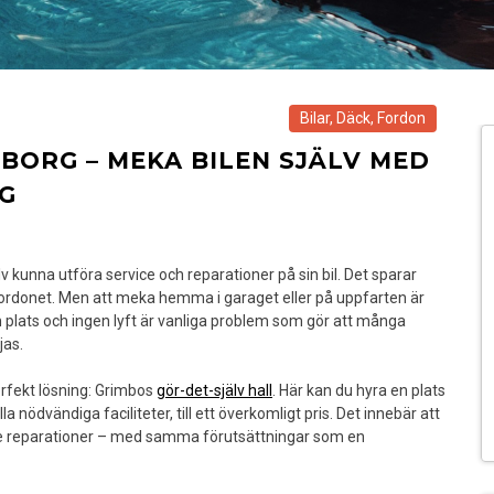
Bilar
,
Däck
,
Fordon
EBORG – MEKA BILEN SJÄLV MED
G
älv kunna utföra service och reparationer på sin bil. Det sparar
 fordonet. Men att meka hemma i garaget eller på uppfarten är
m plats och ingen lyft är vanliga problem som gör att många
jas.
erfekt lösning: Grimbos
gör-det-själv hall
. Här kan du hyra en plats
la nödvändiga faciliteter, till ett överkomligt pris. Det innebär att
rade reparationer – med samma förutsättningar som en