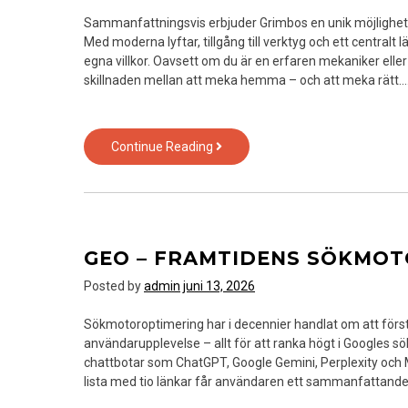
Sammanfattningsvis erbjuder Grimbos en unik möjlighet fö
Med moderna lyftar, tillgång till verktyg och ett centralt lä
egna villkor. Oavsett om du är en erfaren mekaniker elle
skillnaden mellan att meka hemma – och att meka rätt.
Gör-
Continue Reading
det-
själv-
hall
i
Göteborg
GEO – FRAMTIDENS SÖKMOT
–
meka
Posted by
admin
juni 13, 2026
bilen
själv
Sökmotoroptimering har i decennier handlat om att först
med
användarupplevelse – allt för att ranka högt i Googles sö
professionell
chattbotar som ChatGPT, Google Gemini, Perplexity och Mic
utrustning
lista med tio länkar får användaren ett sammanfattande s