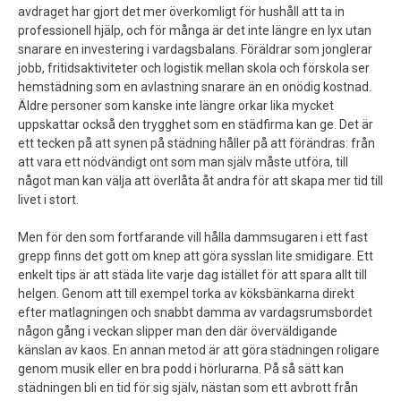
avdraget har gjort det mer överkomligt för hushåll att ta in
professionell hjälp, och för många är det inte längre en lyx utan
snarare en investering i vardagsbalans. Föräldrar som jonglerar
jobb, fritidsaktiviteter och logistik mellan skola och förskola ser
hemstädning som en avlastning snarare än en onödig kostnad.
Äldre personer som kanske inte längre orkar lika mycket
uppskattar också den trygghet som en städfirma kan ge. Det är
ett tecken på att synen på städning håller på att förändras: från
att vara ett nödvändigt ont som man själv måste utföra, till
något man kan välja att överlåta åt andra för att skapa mer tid till
livet i stort.
Men för den som fortfarande vill hålla dammsugaren i ett fast
grepp finns det gott om knep att göra sysslan lite smidigare. Ett
enkelt tips är att städa lite varje dag istället för att spara allt till
helgen. Genom att till exempel torka av köksbänkarna direkt
efter matlagningen och snabbt damma av vardagsrumsbordet
någon gång i veckan slipper man den där överväldigande
känslan av kaos. En annan metod är att göra städningen roligare
genom musik eller en bra podd i hörlurarna. På så sätt kan
städningen bli en tid för sig själv, nästan som ett avbrott från