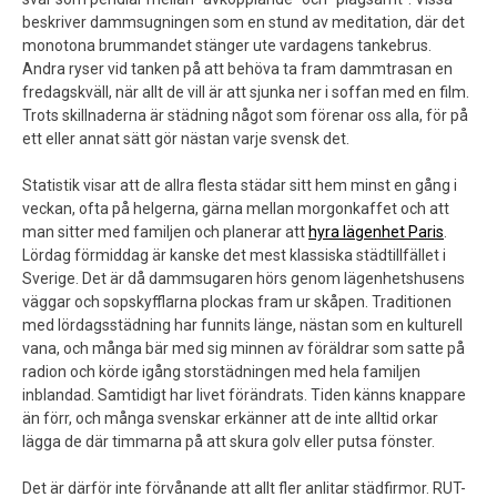
beskriver dammsugningen som en stund av meditation, där det
monotona brummandet stänger ute vardagens tankebrus.
Andra ryser vid tanken på att behöva ta fram dammtrasan en
fredagskväll, när allt de vill är att sjunka ner i soffan med en film.
Trots skillnaderna är städning något som förenar oss alla, för på
ett eller annat sätt gör nästan varje svensk det.
Statistik visar att de allra flesta städar sitt hem minst en gång i
veckan, ofta på helgerna, gärna mellan morgonkaffet och att
man sitter med familjen och planerar att
hyra lägenhet Paris
.
Lördag förmiddag är kanske det mest klassiska städtillfället i
Sverige. Det är då dammsugaren hörs genom lägenhetshusens
väggar och sopskyfflarna plockas fram ur skåpen. Traditionen
med lördagsstädning har funnits länge, nästan som en kulturell
vana, och många bär med sig minnen av föräldrar som satte på
radion och körde igång storstädningen med hela familjen
inblandad. Samtidigt har livet förändrats. Tiden känns knappare
än förr, och många svenskar erkänner att de inte alltid orkar
lägga de där timmarna på att skura golv eller putsa fönster.
Det är därför inte förvånande att allt fler anlitar städfirmor. RUT-