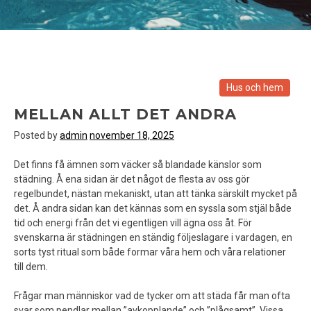
Hus och hem
MELLAN ALLT DET ANDRA
Posted by
admin
november 18, 2025
Det finns få ämnen som väcker så blandade känslor som
städning. Å ena sidan är det något de flesta av oss gör
regelbundet, nästan mekaniskt, utan att tänka särskilt mycket på
det. Å andra sidan kan det kännas som en syssla som stjäl både
tid och energi från det vi egentligen vill ägna oss åt. För
svenskarna är städningen en ständig följeslagare i vardagen, en
sorts tyst ritual som både formar våra hem och våra relationer
till dem.
Frågar man människor vad de tycker om att städa får man ofta
svar som pendlar mellan ”avkopplande” och ”plågsamt”. Vissa