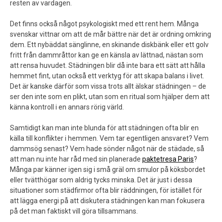
resten av vardagen.
Det finns också något psykologiskt med ett rent hem. Många
svenskar vittnar om att de mår bättre när det är ordning omkring
dem. Ett nybäddat sänglinne, en skinande diskbänk eller ett golv
fritt från dammråttor kan ge en känsla av lättnad, nästan som
att rensa huvudet. Städningen blir då inte bara ett sätt att hålla
hemmet fint, utan också ett verktyg för att skapa balans i livet.
Det är kanske därför som vissa trots allt älskar städningen – de
ser den inte som en plikt, utan som en ritual som hjälper dem att
känna kontroll i en annars rörig värld.
Samtidigt kan man inte blunda för att städningen ofta blir en
källa till konflikter i hemmen. Vem tar egentligen ansvaret? Vem
dammsög senast? Vem hade sönder något när de städade, så
att man nu inte har råd med sin planerade
paktetresa Paris
?
Många par känner igen sig i små gräl om smulor på köksbordet
eller tvätthögar som aldrig tycks minska. Det är just i dessa
situationer som städfirmor ofta blir räddningen, för istället för
att lägga energi på att diskutera städningen kan man fokusera
på det man faktiskt vill göra tillsammans.