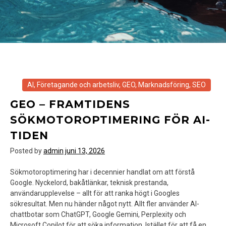
AI
,
Företagande och arbetsliv
,
GEO
,
Marknadsföring
,
SEO
GEO – FRAMTIDENS
SÖKMOTOROPTIMERING FÖR AI-
TIDEN
Posted by
admin
juni 13, 2026
Sökmotoroptimering har i decennier handlat om att förstå
Google. Nyckelord, bakåtlänkar, teknisk prestanda,
användarupplevelse – allt för att ranka högt i Googles
sökresultat. Men nu händer något nytt. Allt fler använder AI-
chattbotar som ChatGPT, Google Gemini, Perplexity och
Microsoft Copilot för att söka information. Istället för att få en