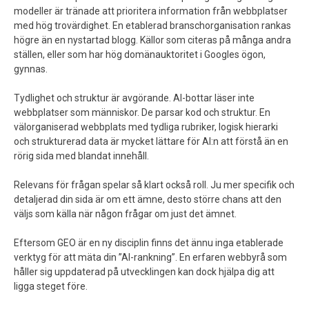
modeller är tränade att prioritera information från webbplatser
med hög trovärdighet. En etablerad branschorganisation rankas
högre än en nystartad blogg. Källor som citeras på många andra
ställen, eller som har hög domänauktoritet i Googles ögon,
gynnas.
Tydlighet och struktur är avgörande. AI-bottar läser inte
webbplatser som människor. De parsar kod och struktur. En
välorganiserad webbplats med tydliga rubriker, logisk hierarki
och strukturerad data är mycket lättare för AI:n att förstå än en
rörig sida med blandat innehåll.
Relevans för frågan spelar så klart också roll. Ju mer specifik och
detaljerad din sida är om ett ämne, desto större chans att den
väljs som källa när någon frågar om just det ämnet.
Eftersom GEO är en ny disciplin finns det ännu inga etablerade
verktyg för att mäta din ”AI-rankning”. En erfaren webbyrå som
håller sig uppdaterad på utvecklingen kan dock hjälpa dig att
ligga steget före.