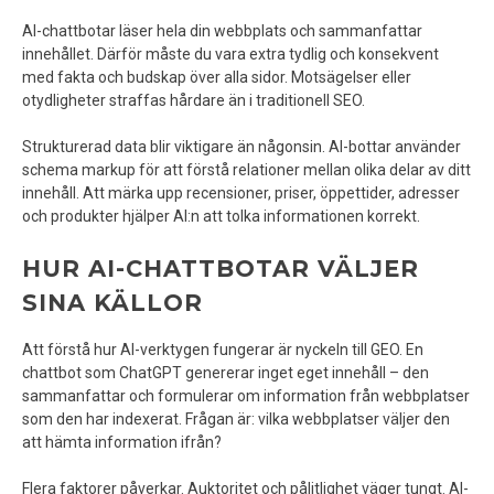
AI-chattbotar läser hela din webbplats och sammanfattar
innehållet. Därför måste du vara extra tydlig och konsekvent
med fakta och budskap över alla sidor. Motsägelser eller
otydligheter straffas hårdare än i traditionell SEO.
Strukturerad data blir viktigare än någonsin. AI-bottar använder
schema markup för att förstå relationer mellan olika delar av ditt
innehåll. Att märka upp recensioner, priser, öppettider, adresser
och produkter hjälper AI:n att tolka informationen korrekt.
HUR AI-CHATTBOTAR VÄLJER
SINA KÄLLOR
Att förstå hur AI-verktygen fungerar är nyckeln till GEO. En
chattbot som ChatGPT genererar inget eget innehåll – den
sammanfattar och formulerar om information från webbplatser
som den har indexerat. Frågan är: vilka webbplatser väljer den
att hämta information ifrån?
Flera faktorer påverkar. Auktoritet och pålitlighet väger tungt. AI-