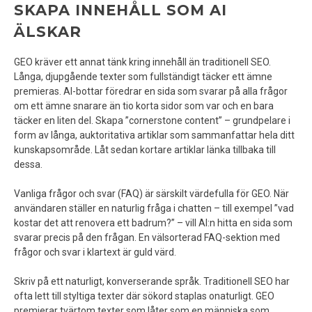
SKAPA INNEHÅLL SOM AI
ÄLSKAR
GEO kräver ett annat tänk kring innehåll än traditionell SEO.
Långa, djupgående texter som fullständigt täcker ett ämne
premieras. AI-bottar föredrar en sida som svarar på alla frågor
om ett ämne snarare än tio korta sidor som var och en bara
täcker en liten del. Skapa ”cornerstone content” – grundpelare i
form av långa, auktoritativa artiklar som sammanfattar hela ditt
kunskapsområde. Låt sedan kortare artiklar länka tillbaka till
dessa.
Vanliga frågor och svar (FAQ) är särskilt värdefulla för GEO. När
användaren ställer en naturlig fråga i chatten – till exempel ”vad
kostar det att renovera ett badrum?” – vill AI:n hitta en sida som
svarar precis på den frågan. En välsorterad FAQ-sektion med
frågor och svar i klartext är guld värd.
Skriv på ett naturligt, konverserande språk. Traditionell SEO har
ofta lett till styltiga texter där sökord staplas onaturligt. GEO
premierar tvärtom texter som låter som en människa som