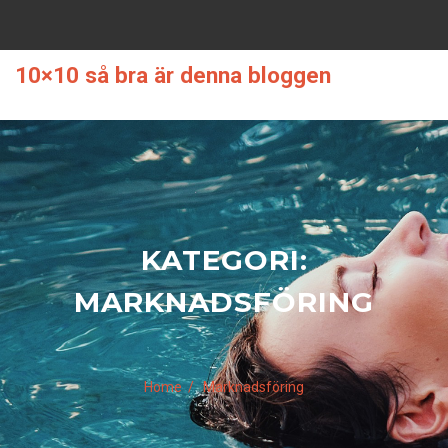
Skip
to
content
10×10 så bra är denna bloggen
KATEGORI:
MARKNADSFÖRING
Home
Marknadsföring