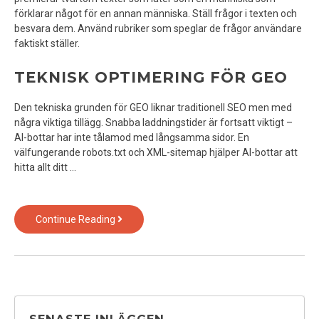
förklarar något för en annan människa. Ställ frågor i texten och
besvara dem. Använd rubriker som speglar de frågor användare
faktiskt ställer.
TEKNISK OPTIMERING FÖR GEO
Den tekniska grunden för GEO liknar traditionell SEO men med
några viktiga tillägg. Snabba laddningstider är fortsatt viktigt –
AI-bottar har inte tålamod med långsamma sidor. En
välfungerande robots.txt och XML-sitemap hjälper AI-bottar att
hitta allt ditt …
GEO
Continue Reading
–
framtidens
sökmotoroptimering
för
AI-
tiden