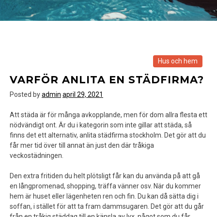
Hus och hem
VARFÖR ANLITA EN STÄDFIRMA?
Posted by
admin
april 29, 2021
Att städa är för många avkopplande, men för dom allra flesta ett
nödvändigt ont. Är du i kategorin som inte gillar att städa, så
finns det ett alternativ, anlita städfirma stockholm. Det gör att du
får mer tid över till annat än just den där tråkiga
veckostädningen.
Den extra fritiden du helt plötsligt får kan du använda på att gå
en långpromenad, shopping, träffa vänner osv. När du kommer
hem är huset eller lägenheten ren och fin. Du kan då sätta dig i
soffan, i stället för att ta fram dammsugaren. Det gör att du går
från en tråkig städdag till en känsla av lyx, något som du får