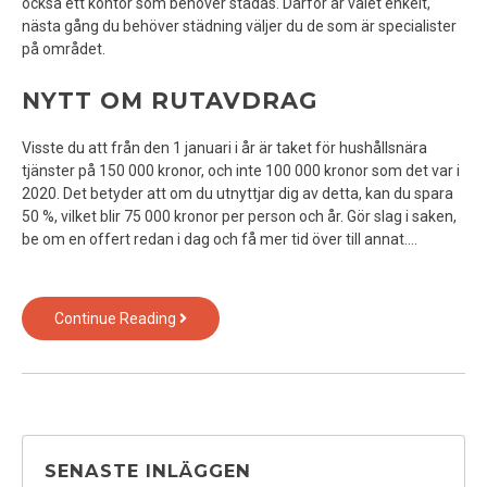
också ett kontor som behöver städas. Därför är valet enkelt,
nästa gång du behöver städning väljer du de som är specialister
på området.
NYTT OM RUTAVDRAG
Visste du att från den 1 januari i år är taket för hushållsnära
tjänster på 150 000 kronor, och inte 100 000 kronor som det var i
2020. Det betyder att om du utnyttjar dig av detta, kan du spara
50 %, vilket blir 75 000 kronor per person och år. Gör slag i saken,
be om en offert redan i dag och få mer tid över till annat.…
Varför
Continue Reading
anlita
en
städfirma?
SENASTE INLÄGGEN