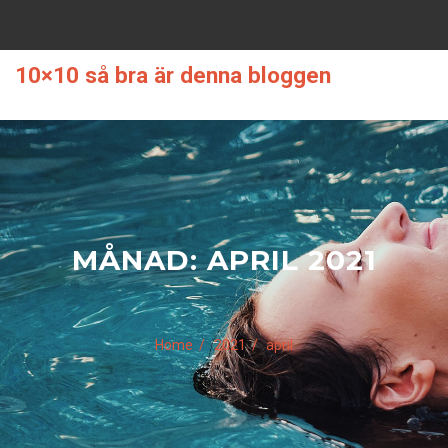
Skip
to
content
10×10 så bra är denna bloggen
MÅNAD:
APRIL 2021
Home
2021
april