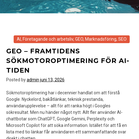
AI
,
Företagande och arbetsliv
,
GEO
,
Marknadsföring
,
SEO
GEO – FRAMTIDENS
SÖKMOTOROPTIMERING FÖR AI-
TIDEN
Posted by
admin
juni 13, 2026
Sökmotoroptimering har i decennier handlat om att förstå
Google. Nyckelord, bakåtlänkar, teknisk prestanda,
användarupplevelse – allt för att ranka högt i Googles
sökresultat. Men nu händer något nytt. Allt fler använder AI-
chattbotar som ChatGPT, Google Gemini, Perplexity och
Microsoft Copilot för att söka information. Istället för att få en
lista med tio länkar får användaren ett sammanfattande svar
direkt i chatten.