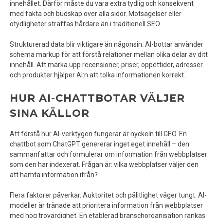
innehållet. Därför måste du vara extra tydlig och konsekvent
med fakta och budskap över alla sidor. Motsägelser eller
otydligheter straffas hårdare än i traditionell SEO.
Strukturerad data blir viktigare än någonsin. AI-bottar använder
schema markup för att förstå relationer mellan olika delar av ditt
innehåll. Att märka upp recensioner, priser, öppettider, adresser
och produkter hjälper AI:n att tolka informationen korrekt.
HUR AI-CHATTBOTAR VÄLJER
SINA KÄLLOR
Att förstå hur AI-verktygen fungerar är nyckeln till GEO. En
chattbot som ChatGPT genererar inget eget innehåll – den
sammanfattar och formulerar om information från webbplatser
som den har indexerat. Frågan är: vilka webbplatser väljer den
att hämta information ifrån?
Flera faktorer påverkar. Auktoritet och pålitlighet väger tungt. AI-
modeller är tränade att prioritera information från webbplatser
med hög trovärdighet. En etablerad branschorganisation rankas