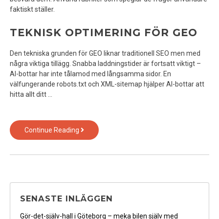
faktiskt ställer.
TEKNISK OPTIMERING FÖR GEO
Den tekniska grunden för GEO liknar traditionell SEO men med
några viktiga tillägg. Snabba laddningstider är fortsatt viktigt –
AI-bottar har inte tålamod med långsamma sidor. En
välfungerande robots.txt och XML-sitemap hjälper AI-bottar att
hitta allt ditt …
GEO
Continue Reading
–
framtidens
sökmotoroptimering
för
AI-
tiden
SENASTE INLÄGGEN
Gör-det-själv-hall i Göteborg – meka bilen själv med