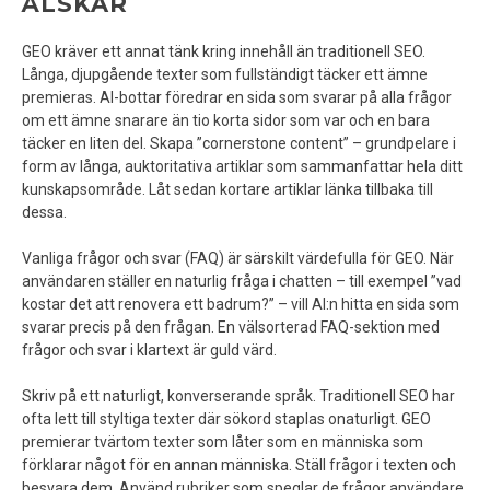
ÄLSKAR
GEO kräver ett annat tänk kring innehåll än traditionell SEO.
Långa, djupgående texter som fullständigt täcker ett ämne
premieras. AI-bottar föredrar en sida som svarar på alla frågor
om ett ämne snarare än tio korta sidor som var och en bara
täcker en liten del. Skapa ”cornerstone content” – grundpelare i
form av långa, auktoritativa artiklar som sammanfattar hela ditt
kunskapsområde. Låt sedan kortare artiklar länka tillbaka till
dessa.
Vanliga frågor och svar (FAQ) är särskilt värdefulla för GEO. När
användaren ställer en naturlig fråga i chatten – till exempel ”vad
kostar det att renovera ett badrum?” – vill AI:n hitta en sida som
svarar precis på den frågan. En välsorterad FAQ-sektion med
frågor och svar i klartext är guld värd.
Skriv på ett naturligt, konverserande språk. Traditionell SEO har
ofta lett till styltiga texter där sökord staplas onaturligt. GEO
premierar tvärtom texter som låter som en människa som
förklarar något för en annan människa. Ställ frågor i texten och
besvara dem. Använd rubriker som speglar de frågor användare