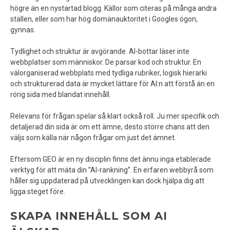
högre än en nystartad blogg. Källor som citeras på många andra
ställen, eller som har hög domänauktoritet i Googles ögon,
gynnas.
Tydlighet och struktur är avgörande. AI-bottar läser inte
webbplatser som människor. De parsar kod och struktur. En
välorganiserad webbplats med tydliga rubriker, logisk hierarki
och strukturerad data är mycket lättare för AI:n att förstå än en
rörig sida med blandat innehåll.
Relevans för frågan spelar så klart också roll. Ju mer specifik och
detaljerad din sida är om ett ämne, desto större chans att den
väljs som källa när någon frågar om just det ämnet.
Eftersom GEO är en ny disciplin finns det ännu inga etablerade
verktyg för att mäta din ”AI-rankning”. En erfaren webbyrå som
håller sig uppdaterad på utvecklingen kan dock hjälpa dig att
ligga steget före.
SKAPA INNEHÅLL SOM AI