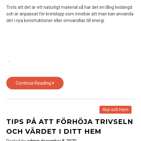
Trots att det är ett naturligt material så har det en lång livslängd
och är anpassat för kretslopp som innebär att man kan använda
det i nya konstruktioner eller omvandlas till energi.
…
Vad
Continue Reading
för
material
sa
man
Hus och hem
välja
TIPS PÅ ATT FÖRHÖJA TRIVSELN
och
varför?
OCH VÄRDET I DITT HEM
Posted by
admin
december 8, 2020