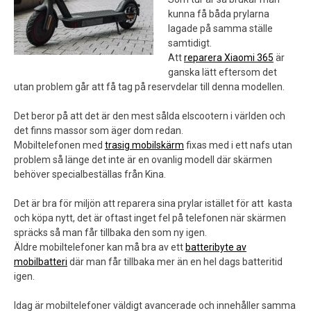
kunna få båda prylarna
lagade på samma ställe
samtidigt.
Att
reparera Xiaomi 365
är
ganska lätt eftersom det
utan problem går att få tag på reservdelar till denna modellen.
Det beror på att det är den mest sålda elscootern i världen och
det finns massor som äger dom redan.
Mobiltelefonen med
trasig mobilskärm
fixas med i ett nafs utan
problem så länge det inte är en ovanlig modell där skärmen
behöver specialbeställas från Kina.
Det är bra för miljön att reparera sina prylar istället för att kasta
och köpa nytt, det är oftast inget fel på telefonen när skärmen
spräcks så man får tillbaka den som ny igen.
Äldre mobiltelefoner kan må bra av ett
batteribyte av
mobilbatteri
där man får tillbaka mer än en hel dags batteritid
igen.
Idag är mobiltelefoner väldigt avancerade och innehåller samma