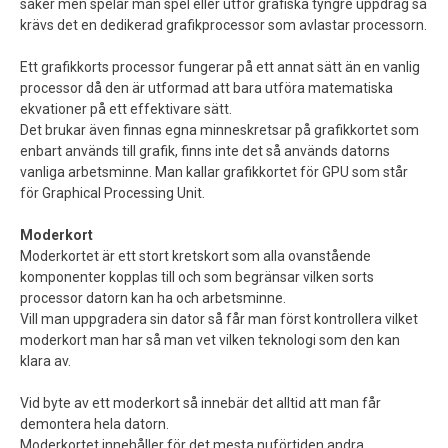
saker men spelar man spel eller utför grafiska tyngre uppdrag så
krävs det en dedikerad grafikprocessor som avlastar processorn.
Ett grafikkorts processor fungerar på ett annat sätt än en vanlig
processor då den är utformad att bara utföra matematiska
ekvationer på ett effektivare sätt.
Det brukar även finnas egna minneskretsar på grafikkortet som
enbart används till grafik, finns inte det så används datorns
vanliga arbetsminne. Man kallar grafikkortet för GPU som står
för Graphical Processing Unit.
Moderkort
Moderkortet är ett stort kretskort som alla ovanstående
komponenter kopplas till och som begränsar vilken sorts
processor datorn kan ha och arbetsminne.
Vill man uppgradera sin dator så får man först kontrollera vilket
moderkort man har så man vet vilken teknologi som den kan
klara av.
Vid byte av ett moderkort så innebär det alltid att man får
demontera hela datorn.
Moderkortet innehåller för det mesta nuförtiden andra …