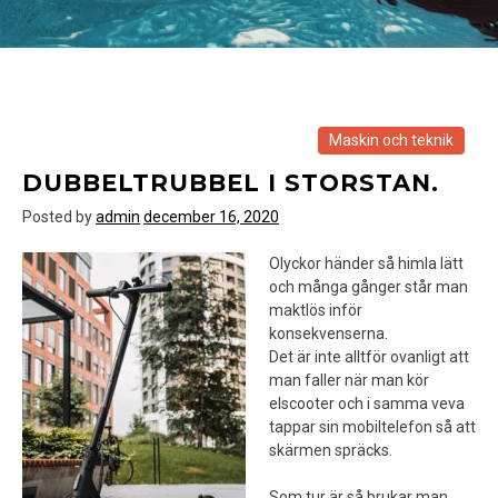
Maskin och teknik
DUBBELTRUBBEL I STORSTAN.
Posted by
admin
december 16, 2020
Olyckor händer så himla lätt
och många gånger står man
maktlös inför
konsekvenserna.
Det är inte alltför ovanligt att
man faller när man kör
elscooter och i samma veva
tappar sin mobiltelefon så att
skärmen spräcks.
Som tur är så brukar man