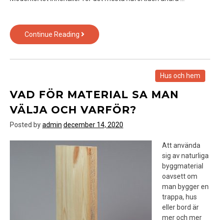
Hur
Continue Reading
funkar
en
dator
och
Hus och hem
vad
VAD FÖR MATERIAL SA MAN
innehåller
den?
VÄLJA OCH VARFÖR?
Posted by
admin
december 14, 2020
Att använda
sig av naturliga
byggmaterial
oavsett om
man bygger en
trappa, hus
eller bord är
mer och mer