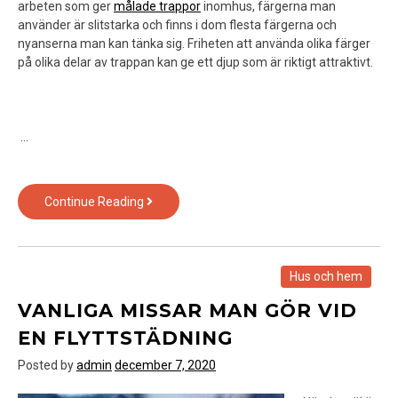
arbeten som ger
målade trappor
inomhus, färgerna man
använder är slitstarka och finns i dom flesta färgerna och
nyanserna man kan tänka sig. Friheten att använda olika färger
på olika delar av trappan kan ge ett djup som är riktigt attraktivt.
…
Tips
Continue Reading
på
att
förhöja
trivseln
Hus och hem
och
VANLIGA MISSAR MAN GÖR VID
värdet
i
EN FLYTTSTÄDNING
ditt
Posted by
admin
december 7, 2020
hem