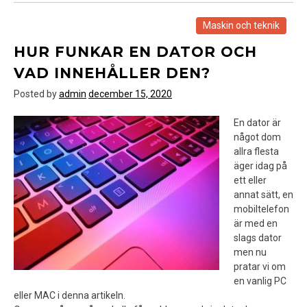
Maskin och teknik
HUR FUNKAR EN DATOR OCH
VAD INNEHÅLLER DEN?
Posted by
admin
december 15, 2020
En dator är
något dom
allra flesta
äger idag på
ett eller
annat sätt, en
mobiltelefon
är med en
slags dator
men nu
pratar vi om
en vanlig PC
eller MAC i denna artikeln.