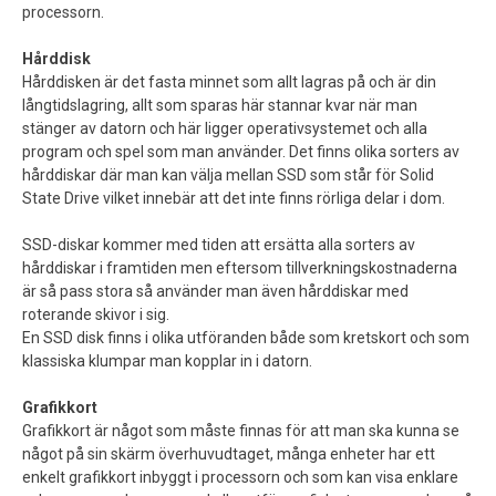
processorn.
Hårddisk
Hårddisken är det fasta minnet som allt lagras på och är din
långtidslagring, allt som sparas här stannar kvar när man
stänger av datorn och här ligger operativsystemet och alla
program och spel som man använder. Det finns olika sorters av
hårddiskar där man kan välja mellan SSD som står för Solid
State Drive vilket innebär att det inte finns rörliga delar i dom.
SSD-diskar kommer med tiden att ersätta alla sorters av
hårddiskar i framtiden men eftersom tillverkningskostnaderna
är så pass stora så använder man även hårddiskar med
roterande skivor i sig.
En SSD disk finns i olika utföranden både som kretskort och som
klassiska klumpar man kopplar in i datorn.
Grafikkort
Grafikkort är något som måste finnas för att man ska kunna se
något på sin skärm överhuvudtaget, många enheter har ett
enkelt grafikkort inbyggt i processorn och som kan visa enklare