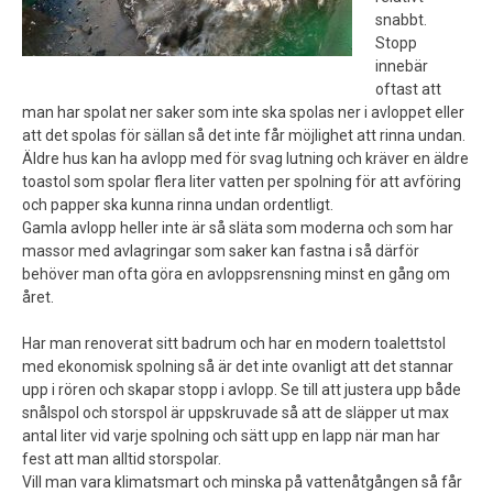
snabbt.
Stopp
innebär
oftast att
man har spolat ner saker som inte ska spolas ner i avloppet eller
att det spolas för sällan så det inte får möjlighet att rinna undan.
Äldre hus kan ha avlopp med för svag lutning och kräver en äldre
toastol som spolar flera liter vatten per spolning för att avföring
och papper ska kunna rinna undan ordentligt.
Gamla avlopp heller inte är så släta som moderna och som har
massor med avlagringar som saker kan fastna i så därför
behöver man ofta göra en avloppsrensning minst en gång om
året.
Har man renoverat sitt badrum och har en modern toalettstol
med ekonomisk spolning så är det inte ovanligt att det stannar
upp i rören och skapar stopp i avlopp. Se till att justera upp både
snålspol och storspol är uppskruvade så att de släpper ut max
antal liter vid varje spolning och sätt upp en lapp när man har
fest att man alltid storspolar.
Vill man vara klimatsmart och minska på vattenåtgången så får