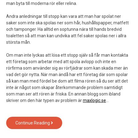
man byta till moderna rör eller relina.
Andra anledningar till stopp kan vara att man har spolat ner
saker som inte ska spolas ner som hår, hushållspapper, matfett
och tamponger. Ha alltid en soptunna nära till hands bredvid
toaletten så att man kan undvika att fel saker spolas ner i allra
största mån.
Om man inte lyckas att lösa ett stopp själv så får man kontakta
ett företag som arbetar med att spola avlopp och inte en
rörfirma som använder sig av rörfjädrar som kan skada mer än
vad det gör nytta. När man ändå har ett företag där som spolar
så kan man med fördel be dom att filma rören så du ser att det
inte är något som skapar återkommande problem samtidigt
som man ser att rören är friska. En annan blogg som ibland
skriver om den här typen av problem är
maxlogic.se
…
Hur
Continue Reading
en
husägare