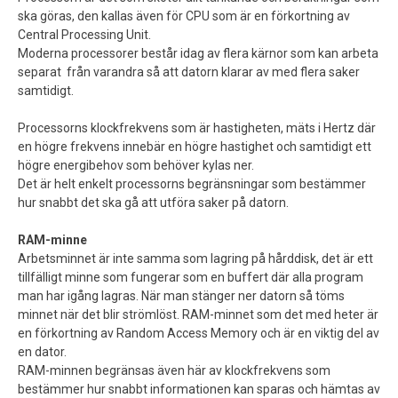
ska göras, den kallas även för CPU som är en förkortning av
Central Processing Unit.
Moderna processorer består idag av flera kärnor som kan arbeta
separat från varandra så att datorn klarar av med flera saker
samtidigt.
Processorns klockfrekvens som är hastigheten, mäts i Hertz där
en högre frekvens innebär en högre hastighet och samtidigt ett
högre energibehov som behöver kylas ner.
Det är helt enkelt processorns begränsningar som bestämmer
hur snabbt det ska gå att utföra saker på datorn.
RAM-minne
Arbetsminnet är inte samma som lagring på hårddisk, det är ett
tillfälligt minne som fungerar som en buffert där alla program
man har igång lagras. När man stänger ner datorn så töms
minnet när det blir strömlöst. RAM-minnet som det med heter är
en förkortning av Random Access Memory och är en viktig del av
en dator.
RAM-minnen begränsas även här av klockfrekvens som
bestämmer hur snabbt informationen kan sparas och hämtas av