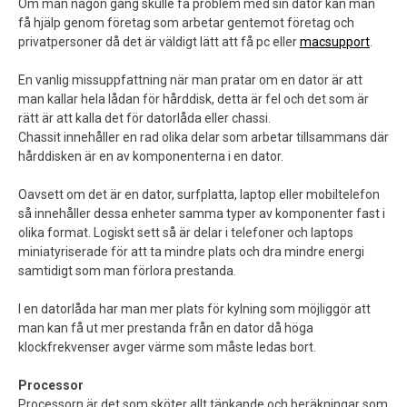
Om man någon gång skulle få problem med sin dator kan man
få hjälp genom företag som arbetar gentemot företag och
privatpersoner då det är väldigt lätt att få pc eller
macsupport
.
En vanlig missuppfattning när man pratar om en dator är att
man kallar hela lådan för hårddisk, detta är fel och det som är
rätt är att kalla det för datorlåda eller chassi.
Chassit innehåller en rad olika delar som arbetar tillsammans där
hårddisken är en av komponenterna i en dator.
Oavsett om det är en dator, surfplatta, laptop eller mobiltelefon
så innehåller dessa enheter samma typer av komponenter fast i
olika format. Logiskt sett så är delar i telefoner och laptops
miniatyriserade för att ta mindre plats och dra mindre energi
samtidigt som man förlora prestanda.
I en datorlåda har man mer plats för kylning som möjliggör att
man kan få ut mer prestanda från en dator då höga
klockfrekvenser avger värme som måste ledas bort.
Processor
Processorn är det som sköter allt tänkande och beräkningar som