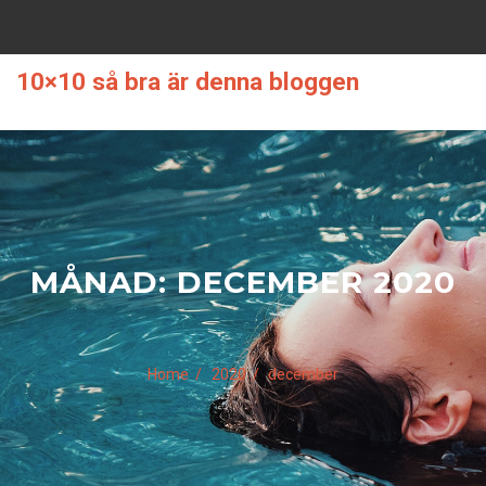
Skip
to
content
10×10 så bra är denna bloggen
MÅNAD:
DECEMBER 2020
Home
2020
december