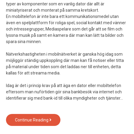
typer av komponenter som en vanlig dator där allt är
miniatyriserat och monterat på samma kretskort.
En mobiltelefon är inte bara ett kommunikationsmedel utan
även en spelplattform för roliga spel, social kontakt med vänner
och intressegrupper, Mediaspelare som det går att se film och
lyssna musik på samt en kamera där man kan lätt ta bilder och
spara sina minnen.
Nätverkshastigheten i mobilnätverket är ganska hög idag som
möjliggör ständig uppkoppling där man kan få notiser eller titta
på material under tiden som det laddas ner till enheten, detta
kallas för att streama media.
Idag är det i princip krav på att äga en dator eller mobiltelefon
eftersom man nuförtiden gör sina bankbesök via internet och
identifierar sig med bank-id till olika myndigheter och tjänster…
Dubbeltrubbel
Continue Reading
i
storstan.