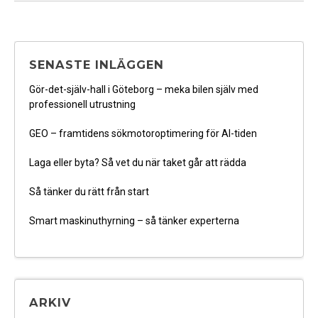
rensar
sitt
avlopp
SENASTE INLÄGGEN
Gör-det-själv-hall i Göteborg – meka bilen själv med
professionell utrustning
GEO – framtidens sökmotoroptimering för AI-tiden
Laga eller byta? Så vet du när taket går att rädda
Så tänker du rätt från start
Smart maskinuthyrning – så tänker experterna
ARKIV