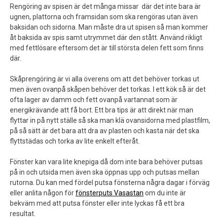
Rengöring av spisen är det många missar där det inte bara är
ugnen, plattorna och framsidan som ska rengöras utan även
baksidan och sidorna. Man måste dra ut spisen så man kommer
åt baksida av spis samt utrymmet där den stått. Använd rikligt
med fettlösare eftersom det är till största delen fett som finns
där.
Skåprengöring är vi alla överens om att det behöver torkas ut
men även ovanpå skåpen behöver det torkas. I ett kök så är det
ofta lager av damm och fett ovanpå vartannat som är
energikrävande att få bort. Ett bra tips är att direkt när man
flyttar in på nytt ställe så ska man klä ovansidorna med plastfilm,
på så sätt är det bara att dra av plasten och kasta när det ska
flyttstädas och torka av lite enkelt efteråt.
Fönster kan vara lite knepiga då dom inte bara behöver putsas
på in och utsida men även ska öppnas upp och putsas mellan
rutorna. Du kan med fördel putsa fönsterna några dagar i förväg
eller anlita någon för
fönsterputs Vasastan
om du inte är
bekväm med att putsa fönster eller inte lyckas få ett bra
resultat.