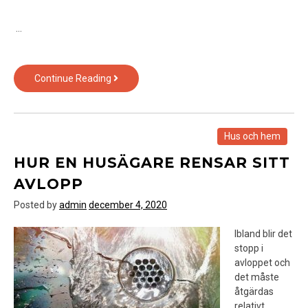
…
Vanliga
Continue Reading
missar
man
gör
vid
Hus och hem
en
HUR EN HUSÄGARE RENSAR SITT
flyttstädning
AVLOPP
Posted by
admin
december 4, 2020
Ibland blir det
stopp i
avloppet och
det måste
åtgärdas
relativt