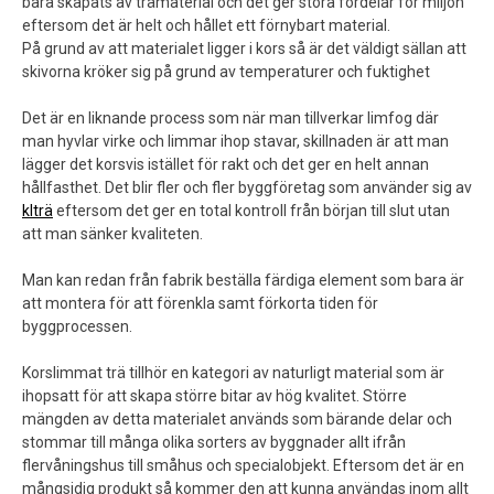
bara skapats av trämaterial och det ger stora fördelar för miljön
eftersom det är helt och hållet ett förnybart material.
På grund av att materialet ligger i kors så är det väldigt sällan att
skivorna kröker sig på grund av temperaturer och fuktighet
Det är en liknande process som när man tillverkar limfog där
man hyvlar virke och limmar ihop stavar, skillnaden är att man
lägger det korsvis istället för rakt och det ger en helt annan
hållfasthet. Det blir fler och fler byggföretag som använder sig av
klträ
eftersom det ger en total kontroll från början till slut utan
att man sänker kvaliteten.
Man kan redan från fabrik beställa färdiga element som bara är
att montera för att förenkla samt förkorta tiden för
byggprocessen.
Korslimmat trä tillhör en kategori av naturligt material som är
ihopsatt för att skapa större bitar av hög kvalitet. Större
mängden av detta materialet används som bärande delar och
stommar till många olika sorters av byggnader allt ifrån
flervåningshus till småhus och specialobjekt. Eftersom det är en
mångsidig produkt så kommer den att kunna användas inom allt