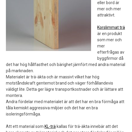
eller bord är
mer och mer
attraktivt.
Korslimmat trä
är en produkt
som mer och
mer
efterfrågas av
byggfirmor då
det har hög hållfasthet och bärighet jämfört med andra material
på marknaden.
Materialet är trä-äkta och är massivt vilket har hög
motståndskraft gentemot brand och väger förhållandevis
väldigt lite. Detta ger lägre transportkostnader och är lättare att
montera.
Andra fördelar med materialet är att det har en bra förmåga att
tåla kemiskt aggressiva miljöer och det har en bra
isoleringsförmåga.
Att ett material som
KL-trä
kallas för trä-äkta innebär att det