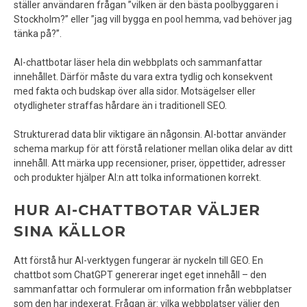
ställer användaren frågan ”vilken är den bästa poolbyggaren i
Stockholm?” eller ”jag vill bygga en pool hemma, vad behöver jag
tänka på?”.
AI-chattbotar läser hela din webbplats och sammanfattar
innehållet. Därför måste du vara extra tydlig och konsekvent
med fakta och budskap över alla sidor. Motsägelser eller
otydligheter straffas hårdare än i traditionell SEO.
Strukturerad data blir viktigare än någonsin. AI-bottar använder
schema markup för att förstå relationer mellan olika delar av ditt
innehåll. Att märka upp recensioner, priser, öppettider, adresser
och produkter hjälper AI:n att tolka informationen korrekt.
HUR AI-CHATTBOTAR VÄLJER
SINA KÄLLOR
Att förstå hur AI-verktygen fungerar är nyckeln till GEO. En
chattbot som ChatGPT genererar inget eget innehåll – den
sammanfattar och formulerar om information från webbplatser
som den har indexerat. Frågan är: vilka webbplatser väljer den