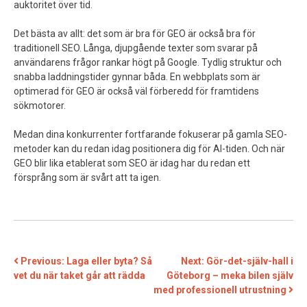
auktoritet över tid.
Det bästa av allt: det som är bra för GEO är också bra för
traditionell SEO. Långa, djupgående texter som svarar på
användarens frågor rankar högt på Google. Tydlig struktur och
snabba laddningstider gynnar båda. En webbplats som är
optimerad för GEO är också väl förberedd för framtidens
sökmotorer.
Medan dina konkurrenter fortfarande fokuserar på gamla SEO-
metoder kan du redan idag positionera dig för AI-tiden. Och när
GEO blir lika etablerat som SEO är idag har du redan ett
försprång som är svårt att ta igen.
INLÄGGSNAVIGERING
Previous:
Laga eller byta? Så
Next:
Gör-det-själv-hall i
vet du när taket går att rädda
Göteborg – meka bilen själv
med professionell utrustning