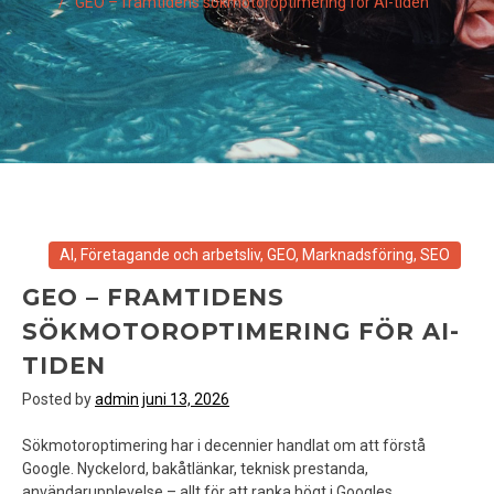
GEO – framtidens sökmotoroptimering för AI-tiden
AI
,
Företagande och arbetsliv
,
GEO
,
Marknadsföring
,
SEO
GEO – FRAMTIDENS
SÖKMOTOROPTIMERING FÖR AI-
TIDEN
Posted by
admin
juni 13, 2026
Sökmotoroptimering har i decennier handlat om att förstå
Google. Nyckelord, bakåtlänkar, teknisk prestanda,
användarupplevelse – allt för att ranka högt i Googles