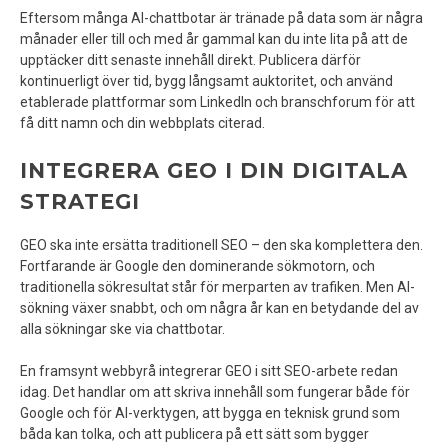
Eftersom många AI-chattbotar är tränade på data som är några
månader eller till och med år gammal kan du inte lita på att de
upptäcker ditt senaste innehåll direkt. Publicera därför
kontinuerligt över tid, bygg långsamt auktoritet, och använd
etablerade plattformar som LinkedIn och branschforum för att
få ditt namn och din webbplats citerad.
INTEGRERA GEO I DIN DIGITALA
STRATEGI
GEO ska inte ersätta traditionell SEO – den ska komplettera den.
Fortfarande är Google den dominerande sökmotorn, och
traditionella sökresultat står för merparten av trafiken. Men AI-
sökning växer snabbt, och om några år kan en betydande del av
alla sökningar ske via chattbotar.
En framsynt webbyrå integrerar GEO i sitt SEO-arbete redan
idag. Det handlar om att skriva innehåll som fungerar både för
Google och för AI-verktygen, att bygga en teknisk grund som
båda kan tolka, och att publicera på ett sätt som bygger