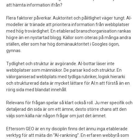
att hämta information ifrån?
Flera faktorer påverkar. Auktoritet och pålitlighet väger tungt. AI-
modeller är tränade att prioritera information från webbplatser
med hög trovärdighet. En etablerad branschorganisation rankas
högre än en nystartad blogg. Källor som citeras på många andra
ställen, eller som har hög domänauktoritet i Googles ögon,
gynnas.
Tydlighet och struktur är avgörande. AI-bottar läser inte
webbplatser som människor. De parsar kod och struktur. En
välorganiserad webbplats med tydliga rubriker, logisk hierarki
och strukturerad data är mycket lättare för AI:n att förstå än en
rörig sida med blandat innehåll.
Relevans för frågan spelar så klart också roll. Ju mer specifik och
detaljerad din sida är om ett ämne, desto större chans att den
väljs som källa när någon frågar om just det ämnet.
Eftersom GEO är en ny disciplin finns det ännu inga etablerade
verktyg för att mäta din ”AI-rankning”. En erfaren webbyrå som