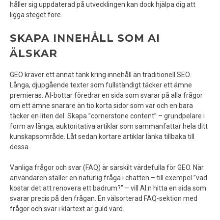
håller sig uppdaterad på utvecklingen kan dock hjälpa dig att
ligga steget före.
SKAPA INNEHÅLL SOM AI
ÄLSKAR
GEO kräver ett annat tänk kring innehåll än traditionell SEO.
Långa, djupgående texter som fullständigt täcker ett ämne
premieras. AI-bottar föredrar en sida som svarar på alla frågor
om ett ämne snarare än tio korta sidor som var och en bara
täcker en liten del. Skapa ”cornerstone content” – grundpelare i
form av långa, auktoritativa artiklar som sammanfattar hela ditt
kunskapsområde. Låt sedan kortare artiklar länka tillbaka till
dessa.
Vanliga frågor och svar (FAQ) är särskilt värdefulla för GEO. När
användaren ställer en naturlig fråga i chatten – till exempel ”vad
kostar det att renovera ett badrum?” – vill AI:n hitta en sida som
svarar precis på den frågan. En välsorterad FAQ-sektion med
frågor och svar i klartext är guld värd.