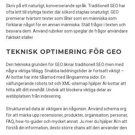
Skriv på ett naturligt, konverserande språk. Traditionell SEO har
ofta lett till styltiga texter där sökord staplas onaturligt. GEO
premierar tvärtom texter som låter som en människa som
förklarar något för en annan människa. Ställ frågor i texten och
besvara dem. Använd rubriker som speglar de frågor användare
faktiskt ställer.
TEKNISK OPTIMERING FÖR GEO
Den tekniska grunden för GEO liknar traditionell SEO men med
några viktiga tillägg. Snabba laddningstider är fortsatt viktigt –
AI-bottar har inte tålamod med långsamma sidor. En
välfungerande robots.txt och XML-sitemap hjälper AI-bottar att
hitta allt ditt innehåll. Undvik att blockera viktiga delar av
webbplatsen från indexering.
Strukturerad data är viktigare än någonsin. Använd schema.org
för att märka upp recensioner, produkter, organisation, personer,
FAQ, how-to-guider och mycket annat. Ju mer du hjälper AI:n att
förstå din information, desto större chans att den använder den.