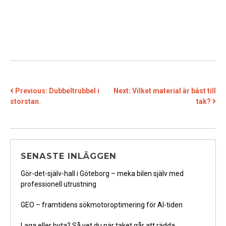
INLÄGGSNAVIGERING
Previous:
Dubbeltrubbel i
Next:
Vilket material är bäst till
storstan.
tak?
SENASTE INLÄGGEN
Gör-det-själv-hall i Göteborg – meka bilen själv med
professionell utrustning
GEO – framtidens sökmotoroptimering för AI-tiden
Laga eller byta? Så vet du när taket går att rädda